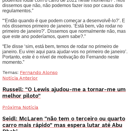
podemos rodar com o carro de 2022 neste momento?’. Nós
dissemos que não, não podemos fazer isso por causa dos
regulamentos.”
“‘Então quando é que podem começar a desenvolvê-lo?’. E
nós dissemos primeiro de janeiro. ‘Está bem, vão rodar no
primeiro de janeiro?’. Dissemos que normalmente não, mas
que este ano poderíamos, quem sabe?.”
“Ele disse ‘sim, está bem, temos de rodar no primeiro de
janeiro. Eu virei aqui para ajudar-vos no primeiro de janeiro’.
Portanto, este é o nível de motivação do Fernando neste
momento.”
Temas:
Fernando Alonso
Notícia Anterior
Russell: “O Lewis ajudou-me a tornar-me um
melhor piloto”
Próxima Notícia
Seidl: McLaren “não tem o terceiro ou quarto
carro mais rápido” mas espera lutar até Abu