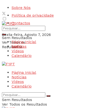
Sobre Nós
Política de privacidade
Contactos
Sexta-feira, Agosto 7, 2026
Sem Resultados
Página Inicial
Ver Todos os
Login
Notícias
Resultados
Vídeos
Calendário
Página Inicial
Notícias
Vídeos
Calendário
Sem Resultados
Ver Todos os Resultados