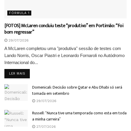
FÓRMULA 1
[FOTOS] McLaren concluiu teste “produtivo” em Portimão: “Foi
bom regressar”
29/07/2026
A McLaren completou uma "produtiva" sessão de testes com
Lando Norris, Oscar Piastri e Leonardo Fornaroli no Autódromo
Internacional do...
DETAILS
LER MAIS
Domenicali: Decisão sobre Qatar e Abu Dhabi só será
tomada em setembro
29/07/2026
Russell: “Nunca tive uma temporada como esta em toda
a minha carreira”
27/07/2026