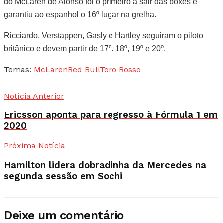
do McLaren de Alonso foi o primeiro a sair das boxes e
garantiu ao espanhol o 16º lugar na grelha.
Ricciardo, Verstappen, Gasly e Hartley seguiram o piloto
britânico e devem partir de 17º. 18º, 19º e 20º.
Temas:
McLaren
Red Bull
Toro Rosso
Notícia Anterior
Ericsson aponta para regresso à Fórmula 1 em
2020
Próxima Notícia
Hamilton lidera dobradinha da Mercedes na
segunda sessão em Sochi
Deixe um comentário