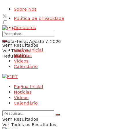
Sobre Nós
Política de privacidade
Contactos
Sexta-feira, Agosto 7, 2026
Sem Resultados
Página Inicial
Ver Todos os
Login
Notícias
Resultados
Vídeos
Calendário
Página Inicial
Notícias
Vídeos
Calendário
Sem Resultados
Ver Todos os Resultados