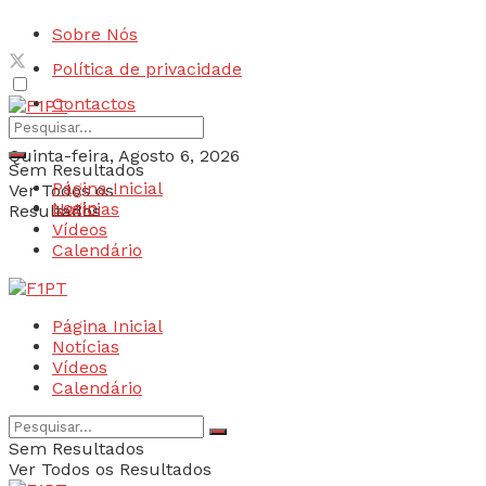
Sobre Nós
Política de privacidade
Contactos
Quinta-feira, Agosto 6, 2026
Sem Resultados
Página Inicial
Ver Todos os
Login
Notícias
Resultados
Vídeos
Calendário
Página Inicial
Notícias
Vídeos
Calendário
Sem Resultados
Ver Todos os Resultados