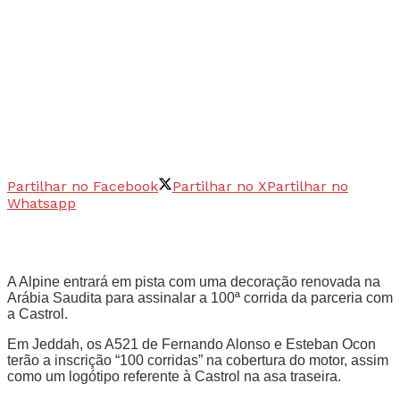
Partilhar no Facebook
Partilhar no X
Partilhar no
Whatsapp
A Alpine entrará em pista com uma decoração renovada na
Arábia Saudita para assinalar a 100ª corrida da parceria com
a Castrol.
Em Jeddah, os A521 de Fernando Alonso e Esteban Ocon
terão a inscrição “100 corridas” na cobertura do motor, assim
como um logótipo referente à Castrol na asa traseira.