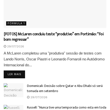
FÓRMULA 1
[FOTOS] McLaren concluiu teste “produtivo” em Portimão: “Foi
bom regressar”
29/07/2026
A McLaren completou uma "produtiva" sessão de testes com
Lando Norris, Oscar Piastri e Leonardo Fornaroli no Autódromo
Internacional do...
DETAILS
LER MAIS
Domenicali: Decisão sobre Qatar e Abu Dhabi só será
tomada em setembro
29/07/2026
Russell: “Nunca tive uma temporada como esta em toda