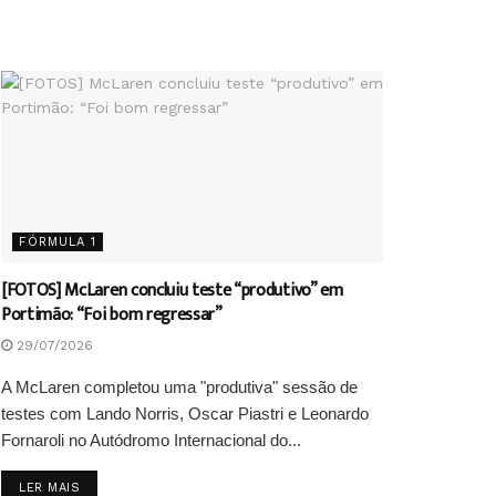
FÓRMULA 1
[FOTOS] McLaren concluiu teste “produtivo” em
Portimão: “Foi bom regressar”
29/07/2026
A McLaren completou uma "produtiva" sessão de
testes com Lando Norris, Oscar Piastri e Leonardo
Fornaroli no Autódromo Internacional do...
DETAILS
LER MAIS