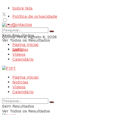
Sobre Nós
Política de privacidade
Contactos
Sem Resultados
Quinta-feira, Agosto 6, 2026
Ver Todos os Resultados
Página Inicial
Login
Notícias
Vídeos
Calendário
Página Inicial
Notícias
Vídeos
Calendário
Sem Resultados
Ver Todos os Resultados