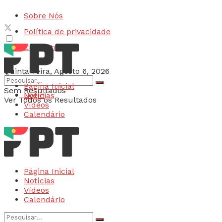
Sobre Nós
Política de privacidade
Contactos
Quinta-feira, Agosto 6, 2026
Página Inicial
Sem Resultados
Login
Notícias
Ver Todos os Resultados
Vídeos
Calendário
Página Inicial
Notícias
Vídeos
Calendário