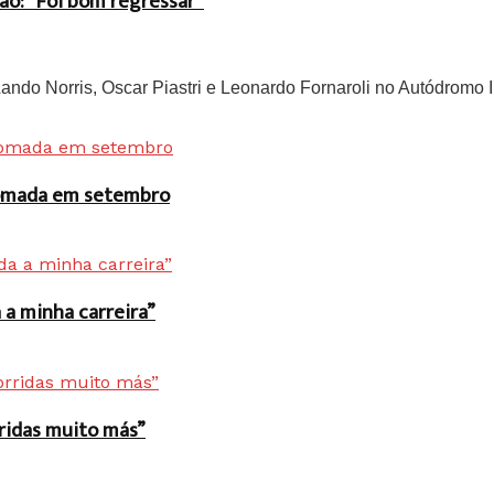
ão: “Foi bom regressar”
do Norris, Oscar Piastri e Leonardo Fornaroli no Autódromo In
 tomada em setembro
a minha carreira”
rridas muito más”