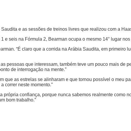
Saudita e as sessões de treinos livres que realizou com a Haa
 1 e seis na Fórmula 2, Bearman ocupa o mesmo 14° lugar nos
arman. “É claro que a corrida na Arábia Saudita, em primeiro l
a as pessoas que interessam, também teve um pouco mais de p
ponto de interrogação na mente.”
que as estrelas se alinharam e que tornou possível o meu pas
 a correr neste momento.”
ha própria confiança, porque nunca sabemos realmente como no
 um bom trabalho.”