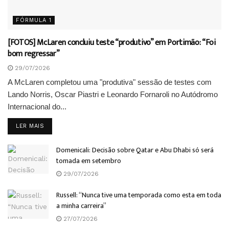
FÓRMULA 1
[FOTOS] McLaren concluiu teste “produtivo” em Portimão: “Foi
bom regressar”
29/07/2026
A McLaren completou uma "produtiva" sessão de testes com
Lando Norris, Oscar Piastri e Leonardo Fornaroli no Autódromo
Internacional do...
DETAILS
LER MAIS
Domenicali: Decisão sobre Qatar e Abu Dhabi só será
tomada em setembro
29/07/2026
Russell: “Nunca tive uma temporada como esta em toda
a minha carreira”
27/07/2026