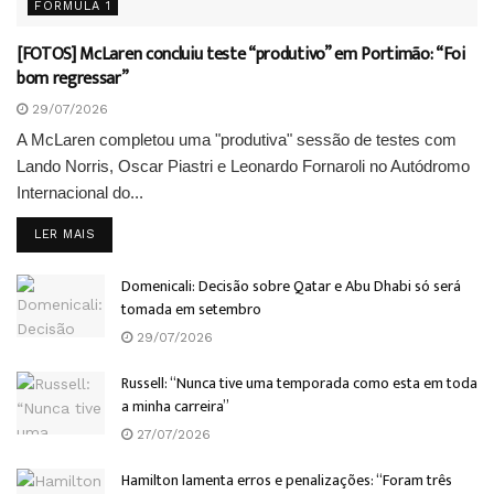
FÓRMULA 1
[FOTOS] McLaren concluiu teste “produtivo” em Portimão: “Foi
bom regressar”
29/07/2026
A McLaren completou uma "produtiva" sessão de testes com
Lando Norris, Oscar Piastri e Leonardo Fornaroli no Autódromo
Internacional do...
DETAILS
LER MAIS
Domenicali: Decisão sobre Qatar e Abu Dhabi só será
tomada em setembro
29/07/2026
Russell: “Nunca tive uma temporada como esta em toda
a minha carreira”
27/07/2026
Hamilton lamenta erros e penalizações: “Foram três