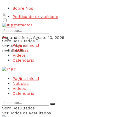
Sobre Nós
Política de privacidade
Contactos
Segunda-feira, Agosto 10, 2026
Sem Resultados
Página Inicial
Ver Todos os
Login
Notícias
Resultados
Vídeos
Calendário
Página Inicial
Notícias
Vídeos
Calendário
Sem Resultados
Ver Todos os Resultados