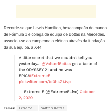
Recorde-se que Lewis Hamilton, hexacampeão do mundo
de Fórmula 1 e colega de equipa de Bottas na Mercedes,
associou-se ao campeonato elétrico através da fundação
da sua equipa, a X44.
A little secret that we couldn’t tell you
yesterday…
@ValtteriBottas
got a taste of
the ODYSSEY 21 and he was
EPIC!
#ExtremeE
pic.twitter.com/td3hkZ1Jvp
— Extreme E (@ExtremeELive)
October
2, 2020
Temas:
Extreme E
Valtteri Bottas