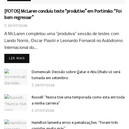
[FOTOS] McLaren concluiu teste “produtivo” em Portimão: “Foi
bom regressar”
29/07/2026
A McLaren completou uma "produtiva" sessão de testes com
Lando Norris, Oscar Piastri e Leonardo Fornaroli no Autódromo
Internacional do...
DETAILS
LER MAIS
Domenicali: Decisão sobre Qatar e Abu Dhabi só será
tomada em setembro
29/07/2026
Russell: “Nunca tive uma temporada como esta em toda
a minha carreira”
27/07/2026
Hamilton lamenta erros e penalizações: “Foram três
corridas muito más”