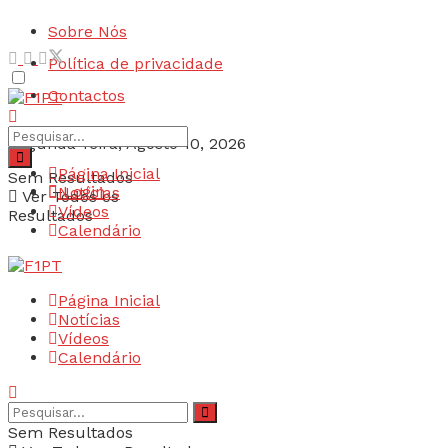
Sobre Nós
Política de privacidade
Contactos
Segunda-feira, Agosto 10, 2026
Página Inicial
Sem Resultados
Login
Notícias
Ver Todos os
Vídeos
Resultados
Calendário
Página Inicial
Notícias
Vídeos
Calendário
Sem Resultados