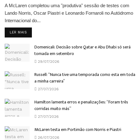
A McLaren completou uma "produtiva" sessão de testes com
Lando Norris, Oscar Piastri e Leonardo Fornaroli no Autódromo
Internacional do...
DETAILS
LER MAIS
Domenicali: Decisão sobre Qatar e Abu Dhabi só será
tomada em setembro
29/07/2026
Russell: “Nunca tive uma temporada como esta em toda
a minha carreira”
27/07/2026
Hamilton lamenta erros e penalizações: “Foram três
corridas muito más”
27/07/2026
McLaren testa em Portimão com Norris e Piastri
26/07/2026