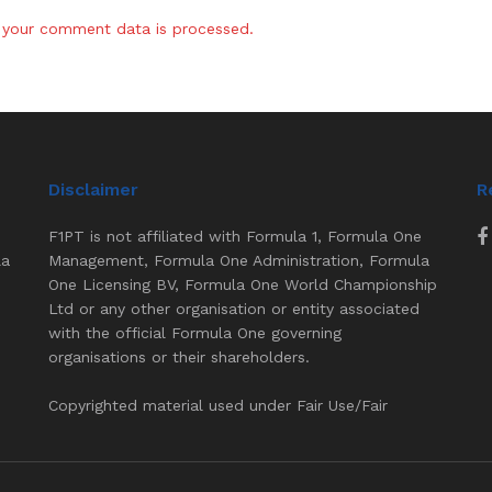
your comment data is processed.
Disclaimer
R
F1PT is not affiliated with Formula 1, Formula One
la
Management, Formula One Administration, Formula
One Licensing BV, Formula One World Championship
Ltd or any other organisation or entity associated
with the official Formula One governing
organisations or their shareholders.
Copyrighted material used under Fair Use/Fair