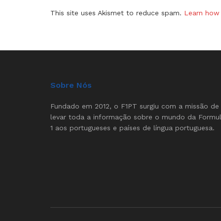
This site uses Akismet to reduce spam.
Learn how 
Sobre Nós
Fundado em 2012, o F1PT surgiu com a missão de
levar toda a informação sobre o mundo da Formu
1 aos portugueses e países de língua portuguesa.