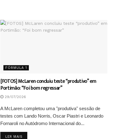
FÓRMULA 1
[FOTOS] McLaren concluiu teste “produtivo” em
Portimão: “Foi bom regressar”
29/07/2026
A McLaren completou uma "produtiva" sessão de
testes com Lando Norris, Oscar Piastri e Leonardo
Fornaroli no Autódromo Internacional do...
DETAILS
LER MAIS