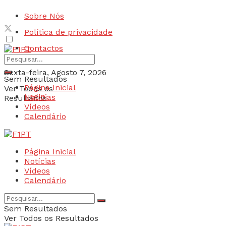
Sobre Nós
Política de privacidade
Contactos
Sexta-feira, Agosto 7, 2026
Sem Resultados
Página Inicial
Ver Todos os
Login
Notícias
Resultados
Vídeos
Calendário
Página Inicial
Notícias
Vídeos
Calendário
Sem Resultados
Ver Todos os Resultados