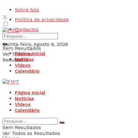
Sobre Nós
Política de privacidade
Contactos
Quinta-feira, Agosto 6, 2026
Sem Resultados
Página Inicial
Ver Todos os
Login
Notícias
Resultados
Vídeos
Calendário
Página Inicial
Notícias
Vídeos
Calendário
Sem Resultados
Ver Todos os Resultados