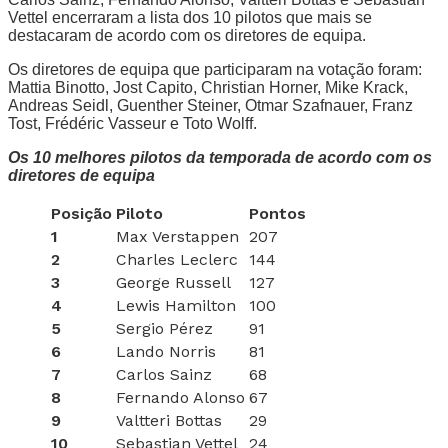
Vettel encerraram a lista dos 10 pilotos que mais se
destacaram de acordo com os diretores de equipa.
Os diretores de equipa que participaram na votação foram:
Mattia Binotto, Jost Capito, Christian Horner, Mike Krack,
Andreas Seidl, Guenther Steiner, Otmar Szafnauer, Franz
Tost, Frédéric Vasseur e Toto Wolff.
Os 10 melhores pilotos da temporada de acordo com os
diretores de equipa
Posição
Piloto
Pontos
1
Max Verstappen
207
2
Charles Leclerc
144
3
George Russell
127
4
Lewis Hamilton
100
5
Sergio Pérez
91
6
Lando Norris
81
7
Carlos Sainz
68
8
Fernando Alonso
67
9
Valtteri Bottas
29
10
Sebastian Vettel
24