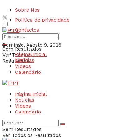
Sobre Nós
Política de privacidade
Contactos
Domingo, Agosto 9, 2026
Sem Resultados
Página Inicial
Ver Todos os
Login
Notícias
Resultados
Vídeos
Calendário
Página Inicial
Notícias
Vídeos
Calendário
Sem Resultados
Ver Todos os Resultados