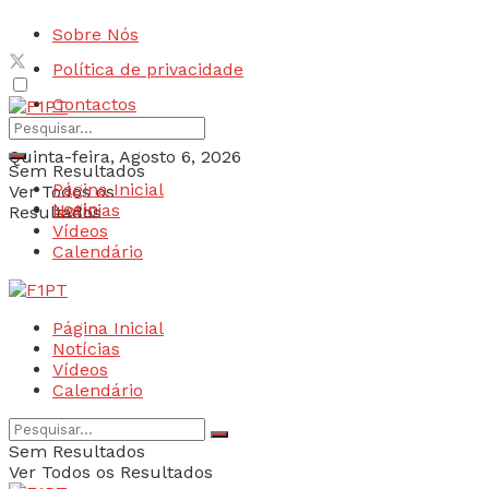
Sobre Nós
Política de privacidade
Contactos
Quinta-feira, Agosto 6, 2026
Sem Resultados
Página Inicial
Ver Todos os
Login
Notícias
Resultados
Vídeos
Calendário
Página Inicial
Notícias
Vídeos
Calendário
Sem Resultados
Ver Todos os Resultados