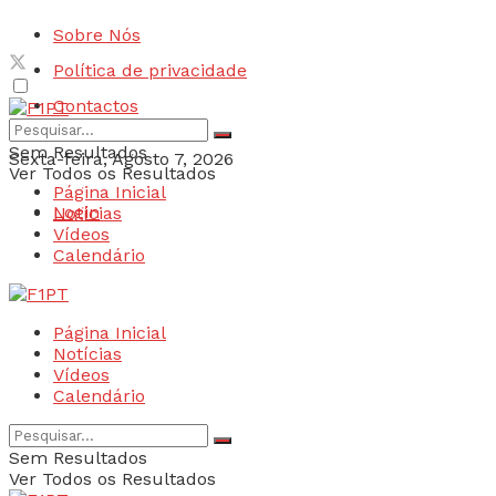
Sobre Nós
Política de privacidade
Contactos
Sem Resultados
Sexta-feira, Agosto 7, 2026
Ver Todos os Resultados
Página Inicial
Login
Notícias
Vídeos
Calendário
Página Inicial
Notícias
Vídeos
Calendário
Sem Resultados
Ver Todos os Resultados