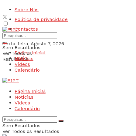
Sobre Nós
Política de privacidade
Contactos
Sexta-feira, Agosto 7, 2026
Sem Resultados
Página Inicial
Ver Todos os
Login
Notícias
Resultados
Vídeos
Calendário
Página Inicial
Notícias
Vídeos
Calendário
Sem Resultados
Ver Todos os Resultados