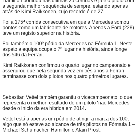
Hamilton pontuou nas últimas 25 corridas e já é o piloto com
a segunda melhor sequência de sempre, estando apenas
atrás de Kimi Raikkonen, cujo recorde é de 27.
Foi a 175ª corrida consecutiva em que a Mercedes somou
pontos como um fabricante de motores. Apenas a Ford (228)
teve um registo superior na história.
Foi também o 100º pódio da Mercedes na Fórmula 1. Neste
aspeto a equipa ocupa o 7º lugar na história, ainda longe
dos 546 da Ferrari.
Kimi Raikkonen confirmou o quarto lugar no campeonato e
assegurou que pela segunda vez em três anos a Ferrari
terminasse com dois pilotos nos quatro primeiros lugares.
Sebastian Vettel também garantiu o vicecampeonato, o que
representa o melhor resultado de um piloto ‘não Mercedes’
desde o início da era híbrida em 2014.
Vettel está a apenas um pódio de atingir a marca dos 100,
algo que só esteve ao alcance de três pilotos na Fórmula 1 –
Michael Schumacher, Hamilton e Alain Prost.