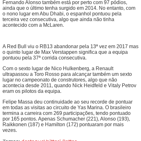
Fernando Alonso também está por perto com 97 pódios,
ainda que o último tenha surgido em 2014. No entanto, com
o nono lugar em Abu Dhabi, o espanhol pontuou pela
terceira vez consecutiva, algo que ainda não tinha
acontecido com a McLaren.
A Red Bull viu o RB13 abandonar pela 13ª vez em 2017 mas
o quinto lugar de Max Verstappen significa que a equipa
pontuou pela 37ª corrida consecutiva.
Com o sexto lugar de Nico Hulkenberg, a Renault
ultrapassou a Toro Rosso para alcançar também um sexto
lugar no campeonato de construtores, algo que não
acontecia desde 2011, quando Nick Heidfeld e Vitaly Petrov
eram os pilotos da equipa.
Felipe Massa deu continuidade ao seu recorde de pontuar
em todas as visitas ao circuito de Yas Marina. O brasileiro
termina a carreira com 269 participações, tendo pontuado
por 165 pontos. Apenas Schumacher (221), Alonso (193),
Raikkonen (187) e Hamilton (172) pontuaram por mais
vezes.