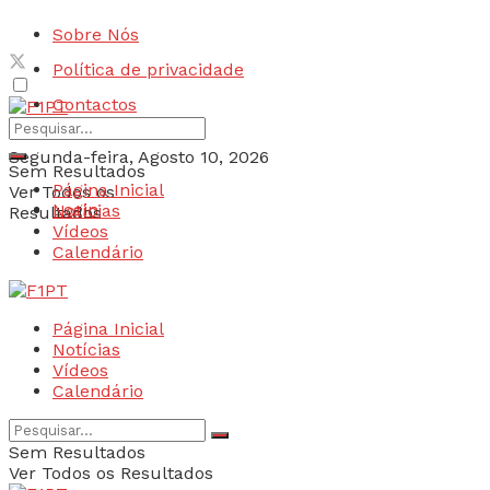
Sobre Nós
Política de privacidade
Contactos
Segunda-feira, Agosto 10, 2026
Sem Resultados
Página Inicial
Ver Todos os
Login
Notícias
Resultados
Vídeos
Calendário
Página Inicial
Notícias
Vídeos
Calendário
Sem Resultados
Ver Todos os Resultados