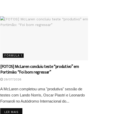
FÓRMULA 1
[FOTOS] McLaren concluiu teste “produtivo” em
Portimão: “Foi bom regressar”
29/07/2026
A McLaren completou uma "produtiva" sessão de
testes com Lando Norris, Oscar Piastri e Leonardo
Fornaroli no Autódromo Internacional do...
DETAILS
LER MAIS