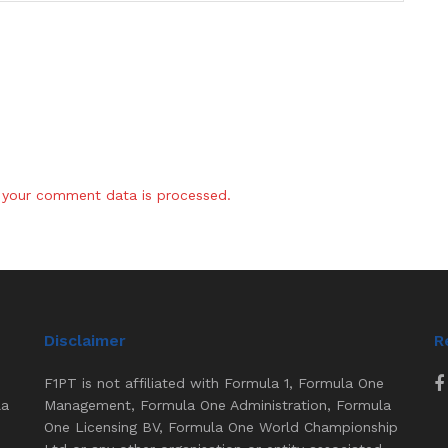
your comment data is processed.
Disclaimer
R
F1PT is not affiliated with Formula 1, Formula One
la
Management, Formula One Administration, Formula
One Licensing BV, Formula One World Championship