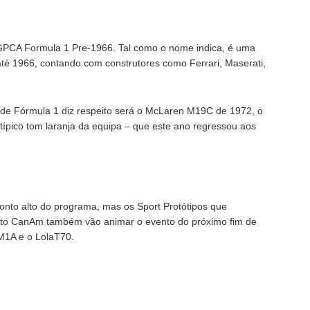
 HGPCA Formula 1 Pre-1966. Tal como o nome indica, é uma
té 1966, contando com construtores como Ferrari, Maserati,
 de Fórmula 1 diz respeito será o McLaren M19C de 1972, o
o típico tom laranja da equipa – que este ano regressou aos
ponto alto do programa, mas os Sport Protótipos que
to CanAm também vão animar o evento do próximo fim de
M1A e o LolaT70.