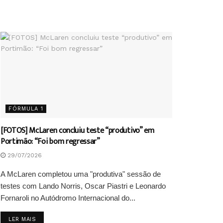
FÓRMULA 1
[FOTOS] McLaren concluiu teste “produtivo” em
Portimão: “Foi bom regressar”
29/07/2026
A McLaren completou uma "produtiva" sessão de
testes com Lando Norris, Oscar Piastri e Leonardo
Fornaroli no Autódromo Internacional do...
DETAILS
LER MAIS