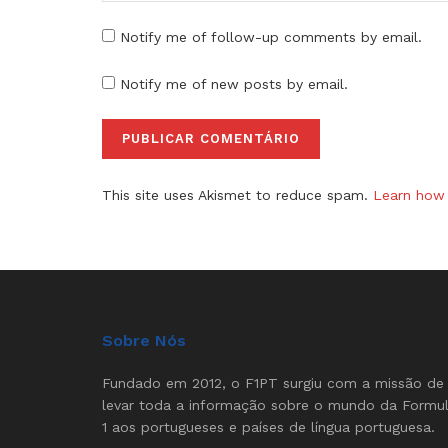
Notify me of follow-up comments by email.
Notify me of new posts by email.
This site uses Akismet to reduce spam.
Learn how 
Sobre Nós
Fundado em 2012, o F1PT surgiu com a missão de
levar toda a informação sobre o mundo da Formu
1 aos portugueses e países de língua portuguesa.