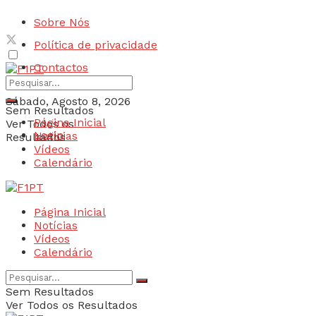
Sobre Nós
Política de privacidade
Contactos
Sábado, Agosto 8, 2026
Sem Resultados
Página Inicial
Ver Todos os
Login
Notícias
Resultados
Vídeos
Calendário
Página Inicial
Notícias
Vídeos
Calendário
Sem Resultados
Ver Todos os Resultados