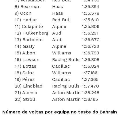
8) Bearman
Haas
1:35.394
9) Ocon
Haas
1:35.578
10) Hadjar
Red Bull
1:35.610
11) Colapinto
Alpine
1:35.806
12) Hulkenberg
Audi
1:36.291
13) Bortoleto
Audi
1:36.670
14) Gasly
Alpine
1:36.723
15) Albon
Williams
1:36.793
16) Lawson
Racing Bulls
1:36.808
17) Bottas
Cadillac
1:36.824
18) Sainz
Williams
1:37.186
19) Pérez
Cadillac
1:37.365
20) Lindblad
Racing Bulls
1:37.470
21) Alonso
Aston Martin
1:38.248
22) Stroll
Aston Martin
1:38.165
Número de voltas por equipa no teste do Bahrain