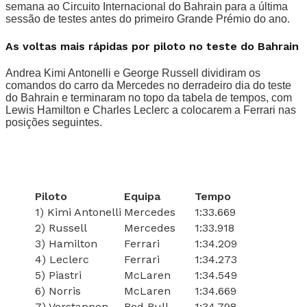
semana ao Circuito Internacional do Bahrain para a última
sessão de testes antes do primeiro Grande Prémio do ano.
As voltas mais rápidas por piloto no teste do Bahrain
Andrea Kimi Antonelli e George Russell dividiram os
comandos do carro da Mercedes no derradeiro dia do teste
do Bahrain e terminaram no topo da tabela de tempos, com
Lewis Hamilton e Charles Leclerc a colocarem a Ferrari nas
posições seguintes.
Piloto
Equipa
Tempo
1) Kimi Antonelli
Mercedes
1:33.669
2) Russell
Mercedes
1:33.918
3) Hamilton
Ferrari
1:34.209
4) Leclerc
Ferrari
1:34.273
5) Piastri
McLaren
1:34.549
6) Norris
McLaren
1:34.669
7) Verstappen
Red Bull
1:34.798