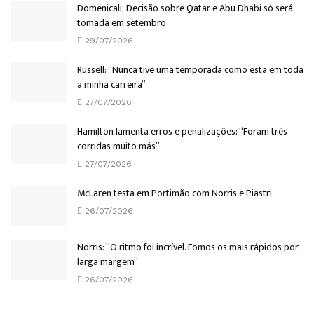
Domenicali: Decisão sobre Qatar e Abu Dhabi só será
tomada em setembro
29/07/2026
Russell: “Nunca tive uma temporada como esta em toda
a minha carreira”
27/07/2026
Hamilton lamenta erros e penalizações: “Foram três
corridas muito más”
27/07/2026
McLaren testa em Portimão com Norris e Piastri
26/07/2026
Norris: “O ritmo foi incrível. Fomos os mais rápidos por
larga margem”
26/07/2026