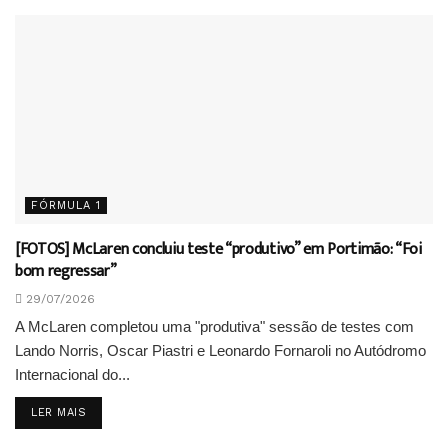
FÓRMULA 1
[FOTOS] McLaren concluiu teste “produtivo” em Portimão: “Foi
bom regressar”
29/07/2026
A McLaren completou uma "produtiva" sessão de testes com
Lando Norris, Oscar Piastri e Leonardo Fornaroli no Autódromo
Internacional do...
DETAILS
LER MAIS