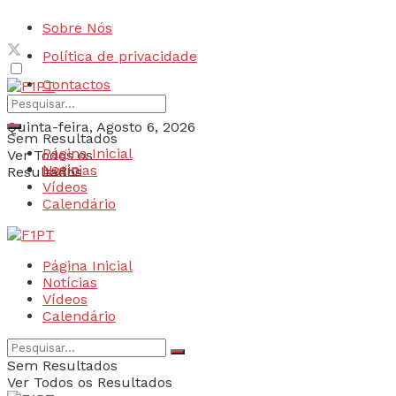
Sobre Nós
Política de privacidade
Contactos
Quinta-feira, Agosto 6, 2026
Sem Resultados
Página Inicial
Ver Todos os
Login
Notícias
Resultados
Vídeos
Calendário
Página Inicial
Notícias
Vídeos
Calendário
Sem Resultados
Ver Todos os Resultados