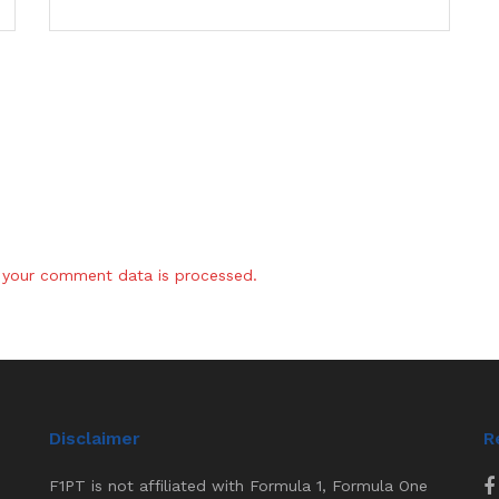
your comment data is processed.
Disclaimer
R
F1PT is not affiliated with Formula 1, Formula One