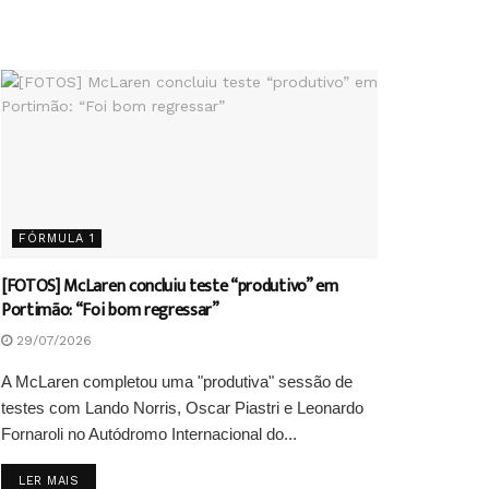
FÓRMULA 1
[FOTOS] McLaren concluiu teste “produtivo” em
Portimão: “Foi bom regressar”
29/07/2026
A McLaren completou uma "produtiva" sessão de
testes com Lando Norris, Oscar Piastri e Leonardo
Fornaroli no Autódromo Internacional do...
DETAILS
LER MAIS