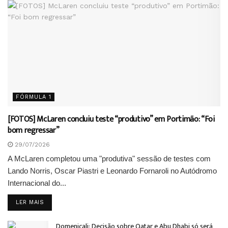
FÓRMULA 1
[FOTOS] McLaren concluiu teste “produtivo” em Portimão: “Foi
bom regressar”
29/07/2026
A McLaren completou uma "produtiva" sessão de testes com
Lando Norris, Oscar Piastri e Leonardo Fornaroli no Autódromo
Internacional do...
DETAILS
LER MAIS
Domenicali: Decisão sobre Qatar e Abu Dhabi só será