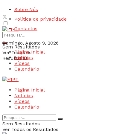
Sobre Nós
Política de privacidade
Contactos
Domingo, Agosto 9, 2026
Sem Resultados
Página Inicial
Ver Todos os
Login
Notícias
Resultados
Vídeos
Calendário
Página Inicial
Notícias
Vídeos
Calendário
Sem Resultados
Ver Todos os Resultados