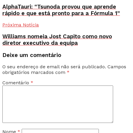
AlphaTauri: “Tsunoda provou que aprende
rápido e que está pronto para a Fórmula 1”
Próxima Notícia
Williams nomeia Jost Capito como novo
diretor executivo da equipa
Deixe um comentário
O seu endereço de email não será publicado.
Campos
obrigatórios marcados com
*
Comentário
*
Nome
*