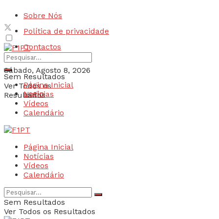
Sobre Nós
Política de privacidade
Contactos
Sábado, Agosto 8, 2026
Sem Resultados
Página Inicial
Ver Todos os
Login
Notícias
Resultados
Vídeos
Calendário
Página Inicial
Notícias
Vídeos
Calendário
Sem Resultados
Ver Todos os Resultados