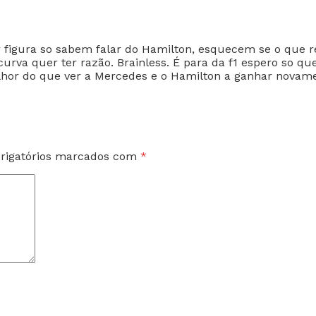
figura so sabem falar do Hamilton, esquecem se o que r
urva quer ter razão. Brainless. É para da f1 espero so q
or do que ver a Mercedes e o Hamilton a ganhar novamen
rigatórios marcados com
*