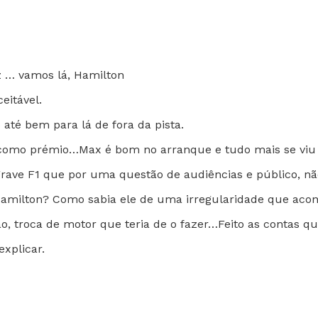
z … vamos lá, Hamilton
eitável.
até bem para lá de fora da pista.
nt como prémio…Max é bom no arranque e tudo mais se viu 
grave F1 que por uma questão de audiências e público, n
Hamilton? Como sabia ele de uma irregularidade que aco
o, troca de motor que teria de o fazer…Feito as contas q
explicar.