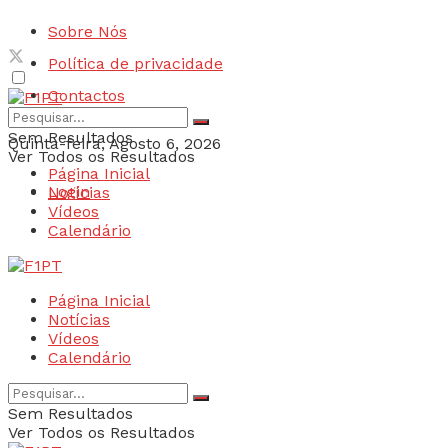
Sobre Nós
Política de privacidade
Contactos
Sem Resultados
Quinta-feira, Agosto 6, 2026
Ver Todos os Resultados
Página Inicial
Login
Notícias
Vídeos
Calendário
Página Inicial
Notícias
Vídeos
Calendário
Sem Resultados
Ver Todos os Resultados