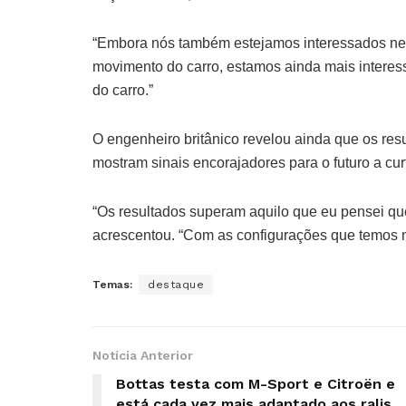
“Embora nós também estejamos interessados ne
movimento do carro, estamos ainda mais interess
do carro.”
O engenheiro britânico revelou ainda que os res
mostram sinais encorajadores para o futuro a cur
“Os resultados superam aquilo que eu pensei q
acrescentou. “Com as configurações que temos n
Temas:
destaque
Notícia Anterior
Bottas testa com M-Sport e Citroën e
está cada vez mais adaptado aos ralis