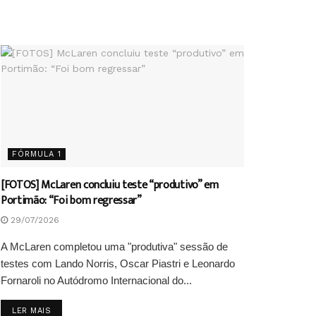
FÓRMULA 1
[FOTOS] McLaren concluiu teste “produtivo” em
Portimão: “Foi bom regressar”
29/07/2026
A McLaren completou uma "produtiva" sessão de
testes com Lando Norris, Oscar Piastri e Leonardo
Fornaroli no Autódromo Internacional do...
DETAILS
LER MAIS