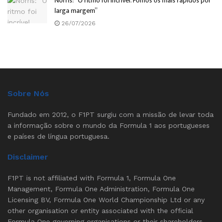
Norris: “O ritmo foi incrível. Fomos os mais rápidos por
larga margem”
26/07/2026
Sobre Nós
Fundado em 2012, o F1PT surgiu com a missão de levar toda
a informação sobre o mundo da Formula 1 aos portugueses
e países de língua portuguesa.
Disclaimer
F1PT is not affiliated with Formula 1, Formula One
Management, Formula One Administration, Formula One
Licensing BV, Formula One World Championship Ltd or any
other organisation or entity associated with the official
Formula One governing organisations or their shareholders.