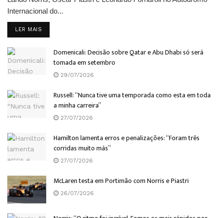
Internacional do...
DETAILS
LER MAIS
Domenicali: Decisão sobre Qatar e Abu Dhabi só será
tomada em setembro
29/07/2026
Russell: “Nunca tive uma temporada como esta em toda
a minha carreira”
27/07/2026
Hamilton lamenta erros e penalizações: “Foram três
corridas muito más”
27/07/2026
McLaren testa em Portimão com Norris e Piastri
26/07/2026