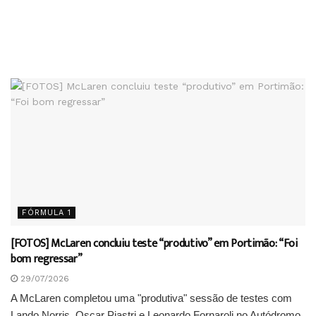
FÓRMULA 1
[FOTOS] McLaren concluiu teste “produtivo” em Portimão: “Foi
bom regressar”
29/07/2026
A McLaren completou uma "produtiva" sessão de testes com
Lando Norris, Oscar Piastri e Leonardo Fornaroli no Autódromo