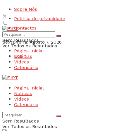
Sobre Nós
Política de privacidade
Contactos
Sem Resultados
Sexta-feira, Agosto 7, 2026
Ver Todos os Resultados
Página Inicial
Login
Notícias
Vídeos
Calendário
Página Inicial
Notícias
Vídeos
Calendário
Sem Resultados
Ver Todos os Resultados