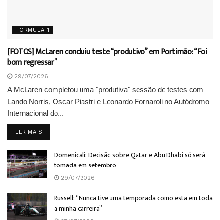
FÓRMULA 1
[FOTOS] McLaren concluiu teste “produtivo” em Portimão: “Foi
bom regressar”
29/07/2026
A McLaren completou uma "produtiva" sessão de testes com
Lando Norris, Oscar Piastri e Leonardo Fornaroli no Autódromo
Internacional do...
DETAILS
LER MAIS
Domenicali: Decisão sobre Qatar e Abu Dhabi só será
tomada em setembro
29/07/2026
Russell: “Nunca tive uma temporada como esta em toda
a minha carreira”