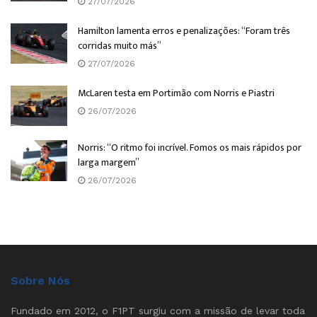
27/07/2026
Hamilton lamenta erros e penalizações: “Foram três
corridas muito más”
27/07/2026
McLaren testa em Portimão com Norris e Piastri
26/07/2026
Norris: “O ritmo foi incrível. Fomos os mais rápidos por
larga margem”
26/07/2026
Sobre Nós
Fundado em 2012, o F1PT surgiu com a missão de levar toda