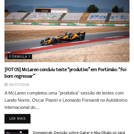
FÓRMULA 1
[FOTOS] McLaren concluiu teste “produtivo” em Portimão: “Foi
bom regressar”
29/07/2026
A McLaren completou uma "produtiva" sessão de testes com
Lando Norris, Oscar Piastri e Leonardo Fornaroli no Autódromo
Internacional do...
DETAILS
LER MAIS
Domenicali: Decisão sobre Qatar e Abu Dhabi só será