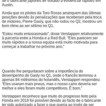
de o fabricante japonês ter voltado a evidenciar rapidez em
Austin.
Ainda que os pilotos da Toro Rosso arranquem das últimas
posições devido às penalizações que receberam pela troca
de motores, Pierre Gasly, que não rodou no Q2, mostrou um
bom ritmo ao ser sétimo no Q1.
“Estou muito entusiasmado”, disse Verstappen relativamente
à parceria entre a Honda e a Red Bull. “Eles parecem ser
muito rápidos e a nossa equipa está muito motivada para
começar a trabalhar no próximo ano.”
Quando lhe perguntaram sobre a importância do
desempenho de Gasly no Q1, onde o francês terminou a
apenas 84 milésimos do holandês, Verstappen respondeu:
“Eles usaram mais pneus, mas o nosso carro deveria ser
melhor e eles foram muito competitivos. É bom.”
Verstappen reconhece que muito do progresso feito pela
Honda em 2018 foi possível devido ao facto de o fabricante
ter sido autorizado a fazer o que queria ao invés de ser