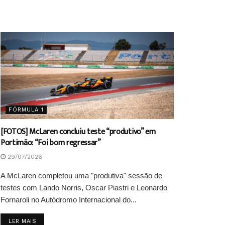
FÓRMULA 1
[FOTOS] McLaren concluiu teste “produtivo” em
Portimão: “Foi bom regressar”
29/07/2026
A McLaren completou uma "produtiva" sessão de
testes com Lando Norris, Oscar Piastri e Leonardo
Fornaroli no Autódromo Internacional do...
DETAILS
LER MAIS