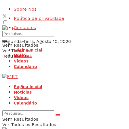
Sobre Nós
Política de privacidade
Contactos
Segunda-feira, Agosto 10, 2026
Sem Resultados
Página Inicial
Ver Todos os
Login
Notícias
Resultados
Vídeos
Calendário
Página Inicial
Notícias
Vídeos
Calendário
Sem Resultados
Ver Todos os Resultados