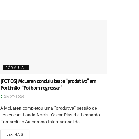
FÓRMULA 1
[FOTOS] McLaren concluiu teste “produtivo” em
Portimão: “Foi bom regressar”
29/07/2026
A McLaren completou uma "produtiva" sessão de
testes com Lando Norris, Oscar Piastri e Leonardo
Fornaroli no Autódromo Internacional do...
DETAILS
LER MAIS