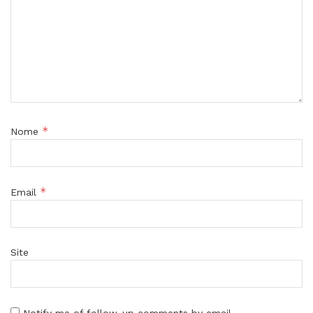
*
Nome
*
Email
Site
Notify me of follow-up comments by email.