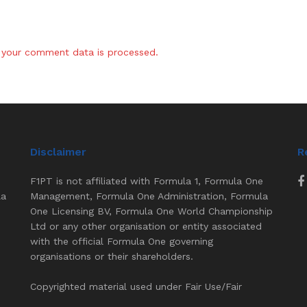
your comment data is processed.
Disclaimer
R
F1PT is not affiliated with Formula 1, Formula One
la
Management, Formula One Administration, Formula
One Licensing BV, Formula One World Championship
Ltd or any other organisation or entity associated
with the official Formula One governing
organisations or their shareholders.
Copyrighted material used under Fair Use/Fair