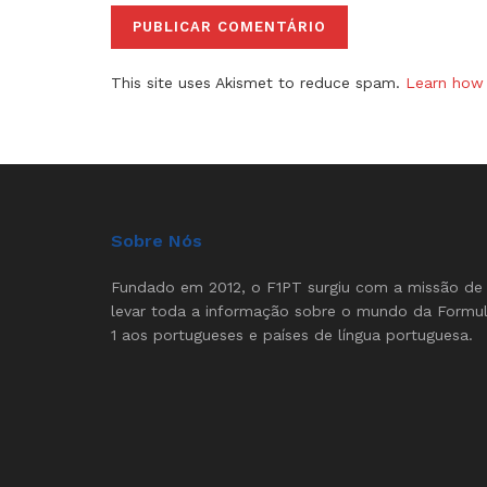
This site uses Akismet to reduce spam.
Learn how 
Sobre Nós
Fundado em 2012, o F1PT surgiu com a missão de
levar toda a informação sobre o mundo da Formu
1 aos portugueses e países de língua portuguesa.