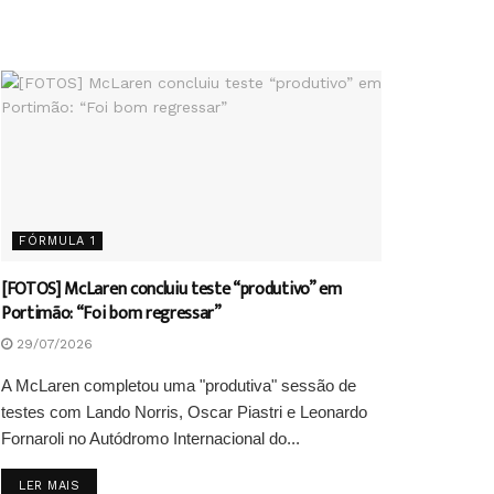
FÓRMULA 1
[FOTOS] McLaren concluiu teste “produtivo” em
Portimão: “Foi bom regressar”
29/07/2026
A McLaren completou uma "produtiva" sessão de
testes com Lando Norris, Oscar Piastri e Leonardo
Fornaroli no Autódromo Internacional do...
DETAILS
LER MAIS