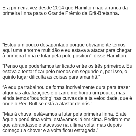
É a primeira vez desde 2014 que Hamilton não arranca da
primeira linha para o Grande Prémio da Grã-Bretanha.
“Estou um pouco desapontado porque obviamente temos
aqui uma enorme multidão e eu estava a atacar para chegar
à primeira linha e lutar pela pole position”, disse Hamilton.
“Penso que poderíamos ter ficado entre os três primeiros. Eu
estava a tentar ficar pelo menos em segundo e, por isso, o
quinto lugar dificulta as coisas para amanhã.”
“A equipa trabalhou de forma incrivelmente dura para trazer
algumas atualizações e o carro melhorou um pouco, mas
ainda temos ‘bouncing’ nas curvas de alta velocidade, que é
onde o Red Bull se está a afastar de nós.”
“Mas à chuva, estávamos a lutar pela primeira linha. E até
àquela penúltima volta, estávamos lá em cima. Pediram-me
que abrandasse e atacasse na última volta, mas depois
começou a chover e a volta ficou estragada.”