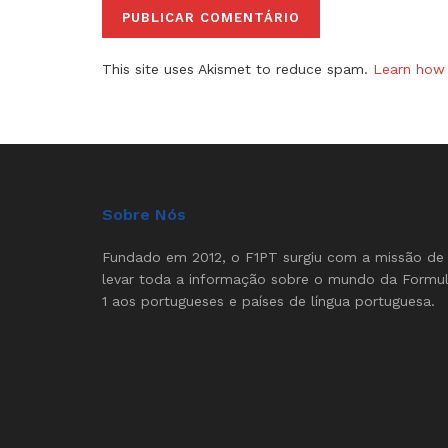
This site uses Akismet to reduce spam.
Learn how 
Sobre Nós
Fundado em 2012, o F1PT surgiu com a missão de
levar toda a informação sobre o mundo da Formu
1 aos portugueses e países de língua portuguesa.