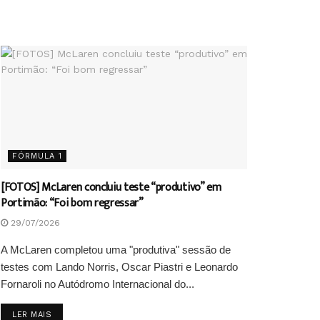
FÓRMULA 1
[FOTOS] McLaren concluiu teste “produtivo” em
Portimão: “Foi bom regressar”
29/07/2026
A McLaren completou uma "produtiva" sessão de
testes com Lando Norris, Oscar Piastri e Leonardo
Fornaroli no Autódromo Internacional do...
DETAILS
LER MAIS