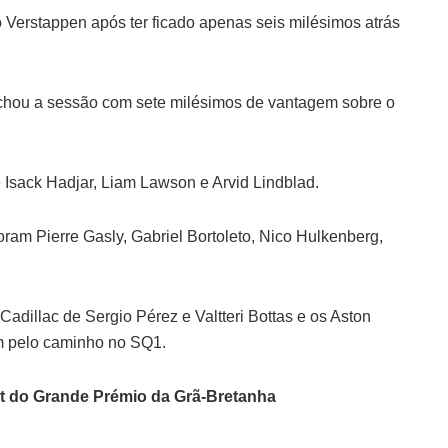
o Verstappen após ter ficado apenas seis milésimos atrás
fechou a sessão com sete milésimos de vantagem sobre o
 de Isack Hadjar, Liam Lawson e Arvid Lindblad.
ram Pierre Gasly, Gabriel Bortoleto, Nico Hulkenberg,
dillac de Sergio Pérez e Valtteri Bottas e os Aston
am pelo caminho no SQ1.
int do Grande Prémio da Grã-Bretanha