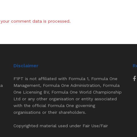
your comment data is processed.
Disclaimer
R
F1PT is not affiliated with Formula 1, Formula One
la
Management, Formula One Administration, Formula
One Licensing BV, Formula One World Championship
Ltd or any other organisation or entity associated
with the official Formula One governing
organisations or their shareholders.
Copyrighted material used under Fair Use/Fair