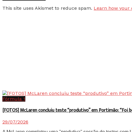
This site uses Akismet to reduce spam.
Learn how your 
Fórmula 1
[FOTOS] McLaren concluiu teste “produtivo” em Portimão: “Foi 
29/07/2026
A McLaren completou uma "produtiva" sessão de testes com Lan