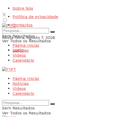
Sobre Nós
Política de privacidade
Contactos
Sem Resultados
Sexta-feira, Agosto 7, 2026
Ver Todos os Resultados
Página Inicial
Login
Notícias
Vídeos
Calendário
Página Inicial
Notícias
Vídeos
Calendário
Sem Resultados
Ver Todos os Resultados