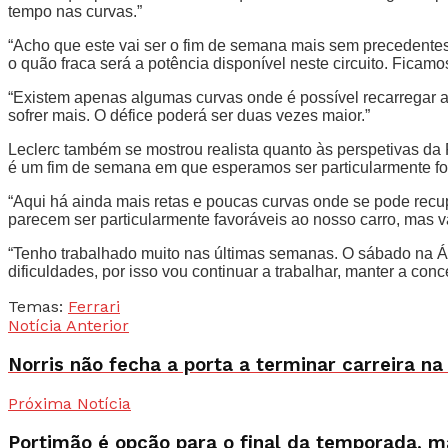
tempo nas curvas.”
“Acho que este vai ser o fim de semana mais sem precedentes 
o quão fraca será a potência disponível neste circuito. Ficamo
“Existem apenas algumas curvas onde é possível recarregar a 
sofrer mais. O défice poderá ser duas vezes maior.”
Leclerc também se mostrou realista quanto às perspetivas da 
é um fim de semana em que esperamos ser particularmente for
“Aqui há ainda mais retas e poucas curvas onde se pode recupe
parecem ser particularmente favoráveis ao nosso carro, mas 
“Tenho trabalhado muito nas últimas semanas. O sábado na Áu
dificuldades, por isso vou continuar a trabalhar, manter a co
Temas:
Ferrari
Notícia Anterior
Norris não fecha a porta a terminar carreira n
Próxima Notícia
Portimão é opção para o final da temporada, m