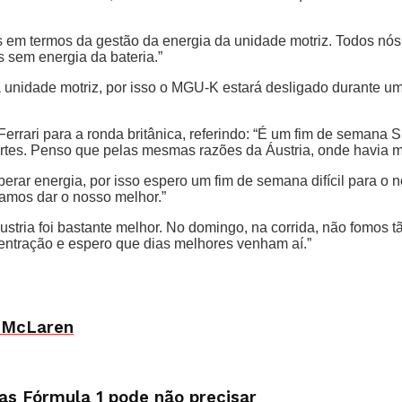
em termos da gestão da energia da unidade motriz. Todos nós, 
s sem energia da bateria.”
unidade motriz, por isso o MGU-K estará desligado durante uma 
Ferrari para a ronda britânica, referindo: “É um fim de semana 
tes. Penso que pelas mesmas razões da Áustria, onde havia mu
rar energia, por isso espero um fim de semana difícil para o n
vamos dar o nosso melhor.”
stria foi bastante melhor. No domingo, na corrida, não fomos 
ncentração e espero que dias melhores venham aí.”
a McLaren
as Fórmula 1 pode não precisar