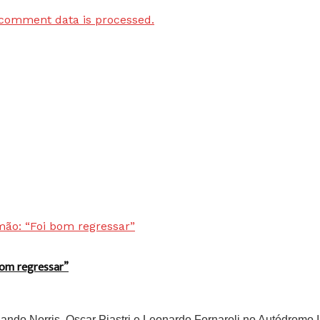
comment data is processed.
bom regressar”
do Norris, Oscar Piastri e Leonardo Fornaroli no Autódromo In