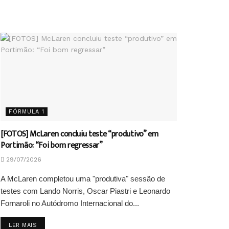
FÓRMULA 1
[FOTOS] McLaren concluiu teste “produtivo” em
Portimão: “Foi bom regressar”
29/07/2026
A McLaren completou uma "produtiva" sessão de
testes com Lando Norris, Oscar Piastri e Leonardo
Fornaroli no Autódromo Internacional do...
DETAILS
LER MAIS