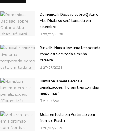
Domenicali: Decisão sobre Qatar e
Abu Dhabi só será tomada em
setembro
29/07/2026
Russell: “Nunca tive uma temporada
como esta em toda a minha
carreira”
27/07/2026
Hamilton lamenta erros e
penalizações: “Foram três corridas
muito más”
27/07/2026
McLaren testa em Portimão com
Norris e Piastri
26/07/2026