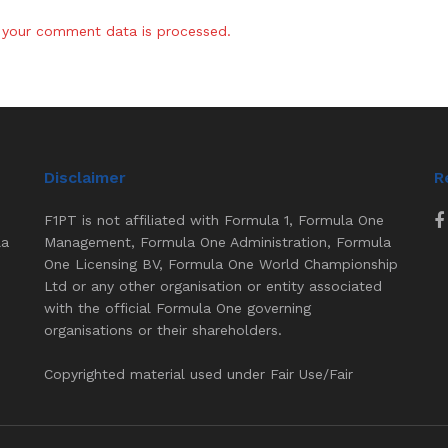
your comment data is processed.
Disclaimer
R
F1PT is not affiliated with Formula 1, Formula One
la
Management, Formula One Administration, Formula
One Licensing BV, Formula One World Championship
Ltd or any other organisation or entity associated
with the official Formula One governing
organisations or their shareholders.
Copyrighted material used under Fair Use/Fair