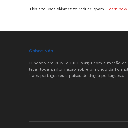
This site uses Akismet to reduce spam.
Learn how 
Sobre Nós
Fundado em 2012, o F1PT surgiu com a missão de
levar toda a informação sobre o mundo da Formu
1 aos portugueses e países de língua portuguesa.