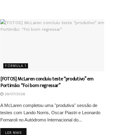
FÓRMULA 1
[FOTOS] McLaren concluiu teste “produtivo” em
Portimão: “Foi bom regressar”
29/07/2026
A McLaren completou uma "produtiva" sessão de
testes com Lando Norris, Oscar Piastri e Leonardo
Fornaroli no Autódromo Internacional do...
DETAILS
LER MAIS