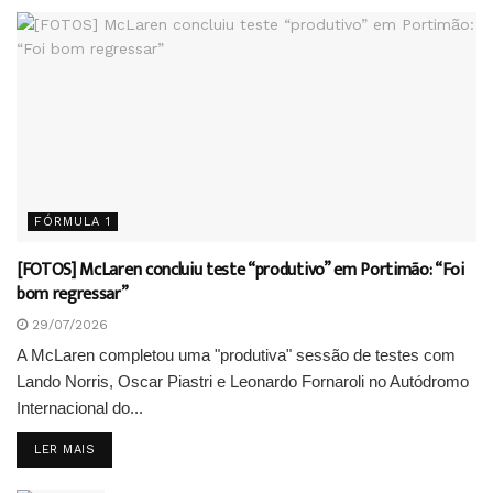
FÓRMULA 1
[FOTOS] McLaren concluiu teste “produtivo” em Portimão: “Foi
bom regressar”
29/07/2026
A McLaren completou uma "produtiva" sessão de testes com
Lando Norris, Oscar Piastri e Leonardo Fornaroli no Autódromo
Internacional do...
DETAILS
LER MAIS